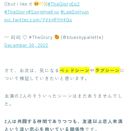
((but i like it
))
#TheGloryEp2
#TheGlory
#SongHyeKyo
#LeeDoHyun
pic.twitter.com/YVkyRYH4Qs
— 리리 ♡ #TheGlory
(@blueskypallette)
December 30, 2022
さて、お次は、気になる
ベッドシーン
や
ラブシーン
に
ついて検証していきたいと思います。
主演の2人のそういったシーンはまだありませんでし
た。
2人は共闘する仲間でありつつも、友達以上恋人未満
という淡い恋心を抱いている関係性
です。