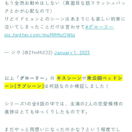
もう全然お勧めはしない（真面目な話フラッシュバッ
クとかが心配なので）
けどイドヒョンとのシーンはあまりにも哀しい約束に
泣いてしまったことだけは言わせて
#グローリー
pic.twitter.com/muMRMuOWlq
— ジウ (@ZfmMi222)
January 1, 2023
以上
「グローリー」
の
キ
スシーン
や
未公開ベッドシ
ーン(ラブシーン)
は何話なのか検証しました！
シリーズ1の全8話の中では、主演の2人の恋愛模様の
進捗はとてもゆっくりしたものです。
まだやっと両想いになったのかな？という程度でし