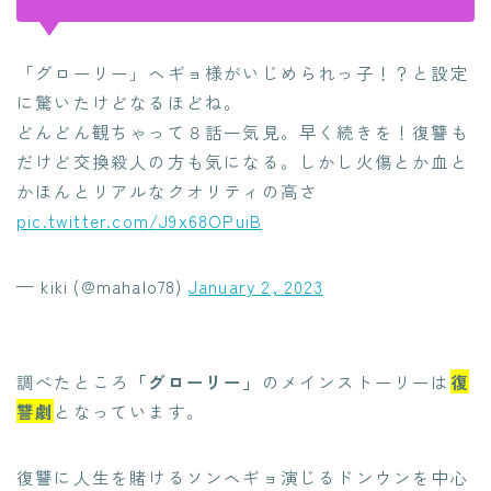
「グローリー」ヘギョ様がいじめられっ子！？と設定
に驚いたけどなるほどね。
どんどん観ちゃって８話一気見。早く続きを！復讐も
だけど交換殺人の方も気になる。しかし火傷とか血と
かほんとリアルなクオリティの高さ
pic.twitter.com/J9x68OPuiB
— kiki (@mahalo78)
January 2, 2023
調べたところ
「グローリー」
のメインストーリーは
復
讐劇
となっています。
復讐に人生を賭けるソンヘギョ演じるドンウンを中心