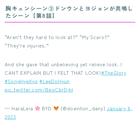
胸キュンシーン③ドンウンとヨジョンが共鳴し
たシーン【第8話】
“Aren’t they hard to look at?” “My Scars?”
“They’re injuries.”
And she gave that unbelieving yet relieve look. I
CANT EXPLAIN BUT I FELT THAT LOOK!
#TheGlory
#SongHyeKyo
#LeeDoHyun
pic.twitter.com/BeoCbrDjhl
— HaraLeia
BYD
(@downton_dany)
January 6,
2023