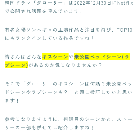
韓国ドラマ
「
グローリー
」
は2022年12月30日にNetflix
で公開され話題を呼んでいます。
有名女優ソンヘギョの主演作品と注目を浴び、TOP10
にもランクインしている作品ですね！
皆さんはどんな
キスシーン
や
未公開ベッドシーン(ラ
ブシーン)
があるのか気になりませんか？
そこで「グローリーのキスシーンは何話？未公開ベッ
ドシーンやラブシーンも？」と題し検証したいと思い
ます！
参考になりますように、何話目のシーンかと、ストー
リーの一部も併せてご紹介しますね！