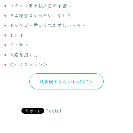
マウス～ある殺人者の系譜～
キム秘書はいったい、なぜ？
トッケビ〜君がくれた愛しい日々〜
トンイ
イ・サン
太陽を抱く月
花郎＜ファラン＞
映画観るなら＜U-NEXT＞
Pocket