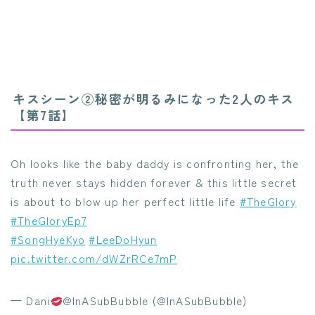
キスシーン②秘密が明るみになった2人のキス
【第7話】
Oh looks like the baby daddy is confronting her, the
truth never stays hidden forever & this little secret
is about to blow up her perfect little life
#TheGlory
#TheGloryEp7
#SongHyeKyo
#LeeDoHyun
pic.twitter.com/dWZrRCe7mP
— Dani
@InASubBubble (@InASubBubble)