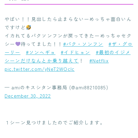
やばい！！見出したら止まらないーめっちゃ面白いん
ですけど
イカれてるパクソンフンが戻ってきたーめっちゃセク
シー
待ってました！！
#パク・ソンフン
#ザ・グロ
ーリー
#ソンヘギョ
#イドヒョン
#最初のイジメ
シーンだけなんとか乗り越えて
！
#Netflix
pic.twitter.com/yNeT2WOcIc
— amiのキスシタン事務局 (@ami88210085)
December 30, 2022
１シーン見つけましたのでご紹介します。