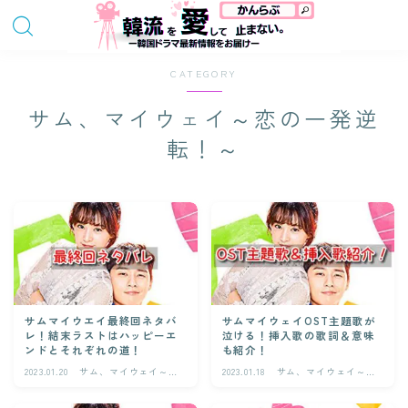
CATEGORY
サム、マイウェイ～恋の一発逆
転！～
サムマイウエイ最終回ネタバ
サムマイウェイOST主題歌が
レ！結末ラストはハッピーエ
泣ける！挿入歌の歌詞＆意味
ンドとそれぞれの道！
も紹介！
2023.01.20
サム、マイウェイ～恋
2023.01.18
サム、マイウェイ～恋
の一発逆転！～
の一発逆転！～