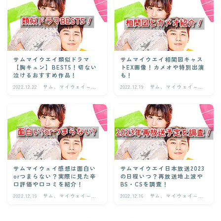
サムマイウエイ類似ドラマ
サムマイウエイ相関図キャス
【胸キュン】BEST5！切ない
トEX画像！カメオや特別出演
泣けるおすすめ作品！
も！
2022.12.22
サム、マイウェイ～恋
2022.12.19
サム、マイウェイ～恋
の一発逆転！～
の一発逆転！～
サムマイウェイ感想は面白い
サムマイウエイ日本放送2023
orつまらない？実際に見た辛
の日程いつ？再放送地上波や
口評価や口コミを紹介！
BS・CSを調査！
2022.12.19
サム、マイウェイ～恋
2022.12.16
サム、マイウェイ～恋
の一発逆転！～
の一発逆転！～