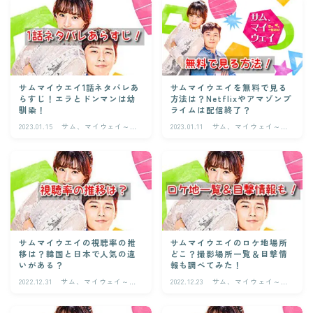
サムマイウエイ1話ネタバレあ
サムマイウエイを無料で見る
らすじ！エラとドンマンは幼
方法は？Netflixやアマゾンプ
馴染！
ライムは配信終了？
2023.01.15
サム、マイウェイ～恋
2023.01.11
サム、マイウェイ～恋
の一発逆転！～
の一発逆転！～
サムマイウエイの視聴率の推
サムマイウエイのロケ地場所
移は？韓国と日本で人気の違
どこ？撮影場所一覧＆目撃情
いがある？
報も調べてみた！
2022.12.31
サム、マイウェイ～恋
2022.12.23
サム、マイウェイ～恋
の一発逆転！～
の一発逆転！～