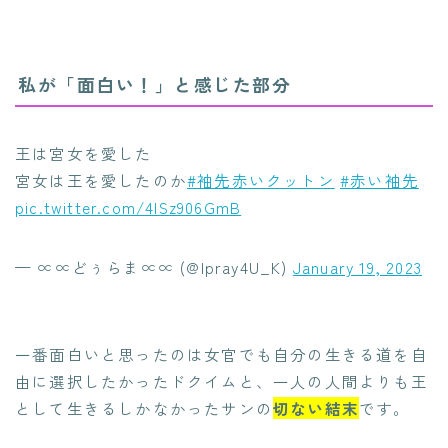
私が「面白い！」と感じた部分
王は宮女を愛した
宮女は王を愛したのか
#袖先赤いクットン
#赤い袖先
pic.twitter.com/4lSz906GmB
— ∝∝どぅらま∝∝ (@Ipray4U_K)
January 19, 2023
一番面白いと思ったのは女官でも自分の生きる道を自
由に選択したかったドクイムと、一人の人間よりも王
として生きるしかなかったサンの
切ない結末
です。