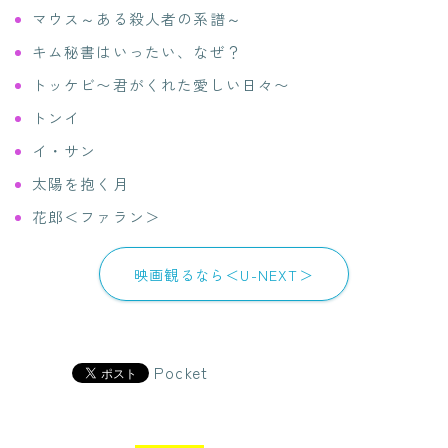
マウス～ある殺人者の系譜～
キム秘書はいったい、なぜ？
トッケビ〜君がくれた愛しい日々〜
トンイ
イ・サン
太陽を抱く月
花郎＜ファラン＞
映画観るなら＜U-NEXT＞
Pocket