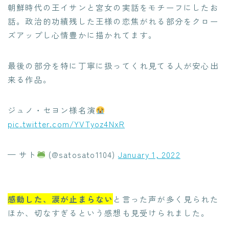
朝鮮時代の王イサンと宮女の実話をモチーフにしたお
話。政治的功績残した王様の恋焦がれる部分をクロー
ズアップし心情豊かに描かれてます。
最後の部分を特に丁寧に扱ってくれ見てる人が安心出
来る作品。
ジュノ・セヨン様名演
pic.twitter.com/YVTyoz4NxR
— サト
(@satosato1104)
January 1, 2022
感動した、涙が止まらない
と言った声が多く見られた
ほか、切なすぎるという感想も見受けられました。