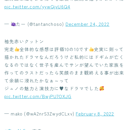
pic.twitter.com/yywQjvU6Q4
—
たー (@tantanchoso)
December 24, 2022
袖先赤いクットン
完走
全体的な感想は評価10の10です
史実に則って
描かれたドラマなんだろうけど私的にはドギムが亡く
なるのではなく世子を産んでサンが望んでいた家族を
作ってのラストだったら笑顔のまま観終える事が出来
て余韻に浸れたかなぁ～って
ジュノの魅力と演技力に
♥
なドラマでした
pic.twitter.com/BwjPU7OXJG
— mako (@wA2nrS3ZwydCLxv)
February 8, 2022