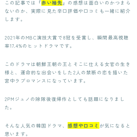
この記事では『
赤い袖先
』の感想は面白いのかつまら
ないのか、実際に見た辛口評価や口コミも一緒に紹介
します。
2021年のMBC演技大賞で8冠を受賞し、瞬間最高視聴
率17.4%のヒットドラマです。
このドラマは朝鮮王朝の王とそこに仕える女官の生き
様と、運命的な出会いをした2人の禁断の恋を描いた
宮中ラブロマンスになっています。
2PMジュノの除隊後復帰作としても話題になりまし
た。
そんな人気の韓国ドラマ、
感想や口コミ
が気になると
思います。