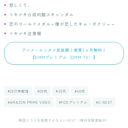
悲しくて、
トキメキ☆成均館スキャンダル
恋のゴールドメダル～僕が恋したキム・ボクジュ～
トキメキ注意報
アニメ・エンタメ見放題！実質3ヵ月無料！
【DMMプレミアム（DMM TV）】
#2021年配信
#20代
#30代
#40代
#AMAZON PRIME VIDEO
#FODプレミアム
#U-NEXT
韓国ドラマを視聴するならU-NEXT（無料体験実施中）