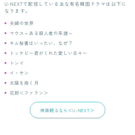
U-NEXTで配信している主な有名韓国ドラマは以下に
なります。
夫婦の世界
マウス～ある殺人者の系譜～
キム秘書はいったい、なぜ？
トッケビ〜君がくれた愛しい日々〜
トンイ
イ・サン
太陽を抱く月
花郎＜ファラン＞
映画観るなら＜U-NEXT＞