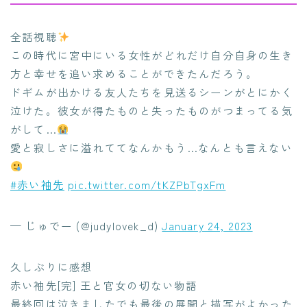
全話視聴
この時代に宮中にいる女性がどれだけ自分自身の生き
方と幸せを追い求めることができたんだろう。
ドギムが出かける友人たちを見送るシーンがとにかく
泣けた。彼女が得たものと失ったものがつまってる気
がして…
愛と寂しさに溢れててなんかもう…なんとも言えない
#赤い袖先
pic.twitter.com/tKZPbTgxFm
— じゅでー (@judylovek_d)
January 24, 2023
久しぶりに感想
赤い袖先[完] 王と官女の切ない物語
最終回は泣きましたでも最後の展開と描写がよかった