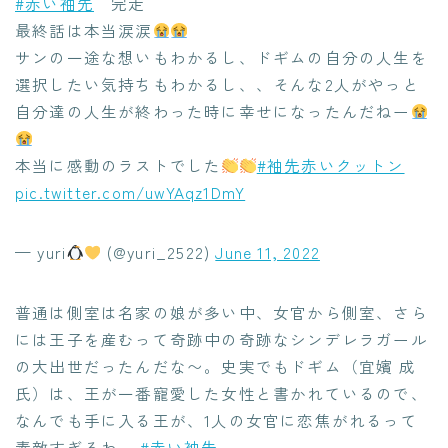
#赤い袖先
完走
最終話は本当涙涙
サンの一途な想いもわかるし、ドギムの自分の人生を
選択したい気持ちもわかるし、、そんな2人がやっと
自分達の人生が終わった時に幸せになったんだねー
本当に感動のラストでした
#袖先赤いクットン
pic.twitter.com/uwYAqz1DmY
— yuri
(@yuri_2522)
June 11, 2022
普通は側室は名家の娘が多い中、女官から側室、さら
には王子を産むって奇跡中の奇跡なシンデレラガール
の大出世だったんだな〜。史実でもドギム（宜嬪 成
氏）は、王が一番寵愛した女性と書かれているので、
なんでも手に入る王が、1人の女官に恋焦がれるって
素敵すぎるわ…
#赤い袖先