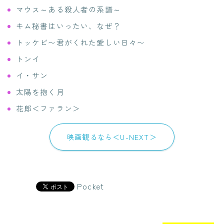
マウス～ある殺人者の系譜～
キム秘書はいったい、なぜ？
トッケビ〜君がくれた愛しい日々〜
トンイ
イ・サン
太陽を抱く月
花郎＜ファラン＞
映画観るなら＜U-NEXT＞
Pocket