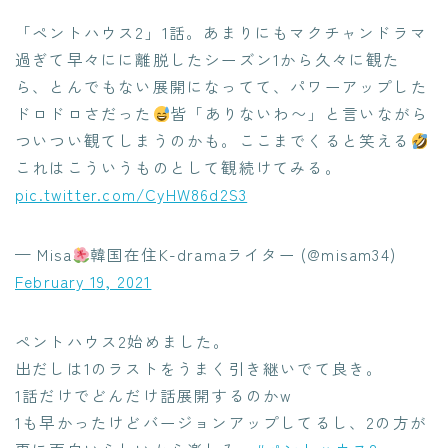
「ペントハウス2」1話。あまりにもマクチャンドラマ
過ぎて早々にに離脱したシーズン1から久々に観た
ら、とんでもない展開になってて、パワーアップした
ドロドロさだった
皆「ありないわ〜」と言いながら
ついつい観てしまうのかも。ここまでくると笑える
これはこういうものとして観続けてみる。
pic.twitter.com/CyHW86d2S3
— Misa
韓国在住K-dramaライター (@misam34)
February 19, 2021
ペントハウス2始めました。
出だしは1のラストをうまく引き継いでて良き。
1話だけでどんだけ話展開するのかw
1も早かったけどバージョンアップしてるし、2の方が