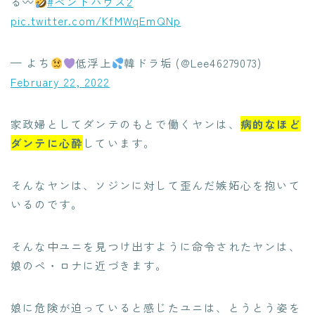
る〰︎
#ペントハウス2
pic.twitter.com/KfMWqEmQNp
— よち
低浮上
韓ドラ垢 (@Lee46279073)
February 22, 2022
家政婦としてダンテのもとで働くヤンは、
病的なほど
ダンテに心酔
しています。
そんなヤンは、ソジンに対して歪んだ嫉妬心を抱いて
いるのです。
そんな中ユニを見つけ出すように命令されたヤンは、
娘のペ・ロナに近づきます。
娘に危険が迫っていると感じたユニは、とうとう姿を