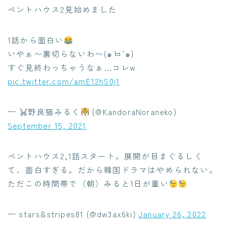
ペントハウス2見始めました
1話から面白い
いやぁ〜裏切らないわ〜(๑´ㅂ`๑)
すぐ見終わっちゃうなぁ…コレw
pic.twitter.com/amE12hS0j1
—
野良猫みるく
(@KandoraNoraneko)
September 15, 2021
ペントハウス2,1話スタート。展開が目まぐるしく
て、面白すぎる。だから韓国ドラマはやめられない。
ただこの時間帯で（朝）みると1日が重い
— stars&stripes81 (@dw3ax6ki)
January 26, 2022