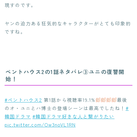
現すのです。
ヤンの迫力ある狂気的なキャラクターがとても印象的
ですね。
ペントハウス2の1話ネタバレ③ユニの復讐開
始！
#ペントハウス2
第1話から視聴率19.1%
最後
のオ・ユニとハ博士の登場シーンは最高でしたね！
#
韓国ドラマ
#韓国ドラマ好きな人と繋がりたい
pic.twitter.com/Ow3noVL1RN