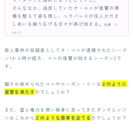
そんななか、逃走していたオ・ユニが復讐の準
備を整えて姿を現し、ヘラパレスの住人がだま
しあいを繰り広げる日々が再び始まる。
出典：
U-
NEXT
殺人事件の容疑者としてオ・ユニが逮捕されたシーズ
ン1から時が経ち、ユニの復讐が始まるシーズン2で
す。
騙され嵌められたユニやローガン・リーは
どのように
復讐を果たす
のでしょうか？
また、富と権力を使い保身に走ってきたダンテとソジ
ンはこれから
どのような悪事を企てる
のでしょうか？