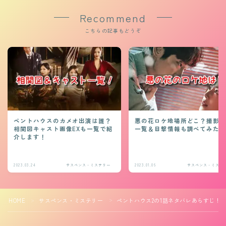
Recommend
こちらの記事もどうぞ
ペントハウスのカメオ出演は誰？
悪の花ロケ地場所どこ？撮影
相関図キャスト画像EXも一覧で紹
一覧＆目撃情報も調べてみた
介します！
2023.03.24
サスペンス・ミステリー
2023.01.06
サスペンス・ミステ
HOME
サスペンス・ミステリー
ペントハウス2の1話ネタバレあらすじ！
＞
＞