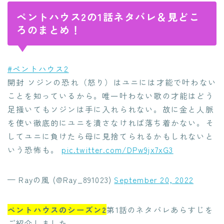
ペントハウス2の1話ネタバレ＆見どこ
ろのまとめ！
#ペントハウス2
開封 ソジンの恐れ（怒り）はユニには才能で叶わない
ことを知っているから。唯一叶わない歌の才能はどう
足掻いてもソジンは手に入れられない。故に金と人脈
を使い徹底的にユニを潰さなければ落ち着かない。そ
してユニに負けたら母に見捨てられるかもしれないと
いう恐怖も。
pic.twitter.com/DPw9jx7xG3
— Rayの風 (@Ray_891023)
September 20, 2022
ペントハウスのシーズン2
第1話のネタバレあらすじを
ご紹介しました。