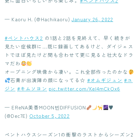
更に面白いらしいから楽しみ。
#ペントハウス2
— Kaoru H. (@Hachikaoru)
January 26, 2022
#ペントハウス2
の1話と2話を見終えて、早く続きが
見たい症候群に…既に録画してあるけど、ダイジェス
トでほぼ見たけど間も合わせて更に見ると壮大なドラ
マだわ
オープニング映像から凄い。これ全部作ったのかな
石膏が出演陣の顔になってる☆
#オムギジュン
#ユ
ジン
#キムソヨン
pic.twitter.com/Kel4mCkOx6
— EReNA美香MOON빈DIFFUSION
️
♥
(@Dec7E)
October 5, 2022
ペントハウスシーズン1の衝撃のラストからシーズン2