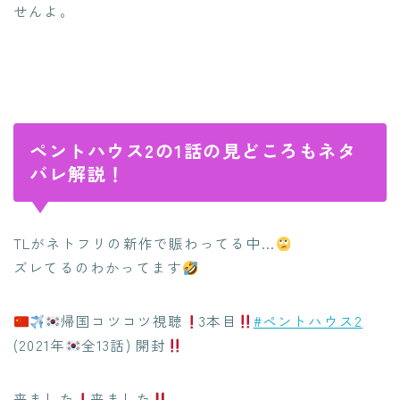
せんよ。
ペントハウス2の1話の見どころもネタ
バレ解説！
TLがネトフリの新作で賑わってる中…
ズレてるのわかってます
帰国コツコツ視聴
3本目
#ペントハウス2
(2021年
全13話) 開封
来ました
来ました