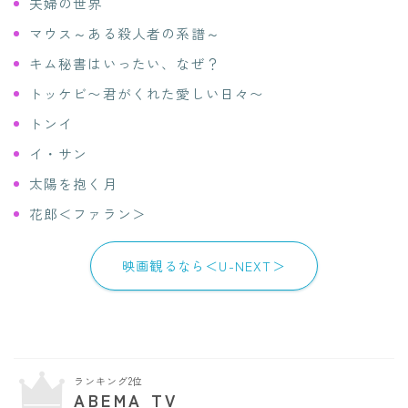
夫婦の世界
マウス～ある殺人者の系譜～
キム秘書はいったい、なぜ？
トッケビ〜君がくれた愛しい日々〜
トンイ
イ・サン
太陽を抱く月
花郎＜ファラン＞
映画観るなら＜U-NEXT＞
ランキング2位
ABEMA TV