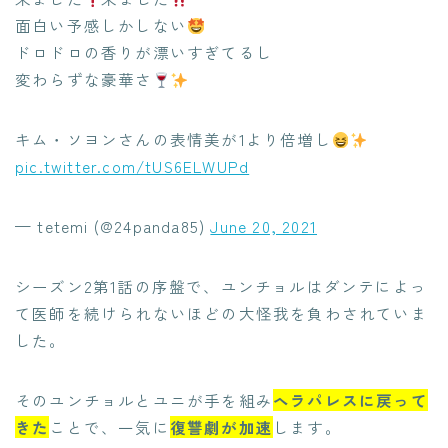
面白い予感しかしない
ドロドロの香りが漂いすぎてるし
変わらずな豪華さ
キム・ソヨンさんの表情美が1より倍増し
pic.twitter.com/tUS6ELWUPd
— tetemi (@24panda85)
June 20, 2021
シーズン2第1話の序盤で、ユンチョルはダンテによっ
て医師を続けられないほどの大怪我を負わされていま
した。
そのユンチョルとユニが手を組み
ヘラパレスに戻って
きた
ことで、一気に
復讐劇が加速
します。