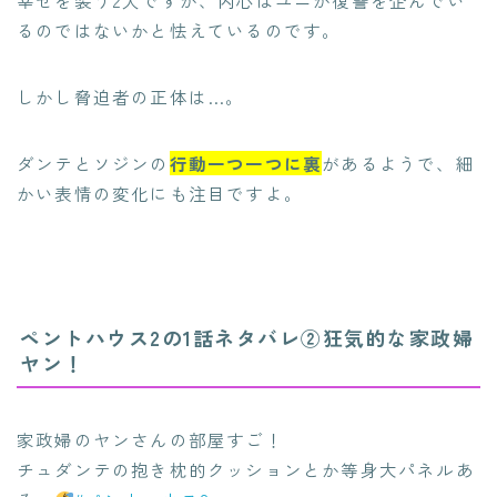
幸せを装う2人ですが、内心はユニが復讐を企んでい
るのではないかと怯えているのです。
しかし脅迫者の正体は…。
ダンテとソジンの
行動一つ一つに裏
があるようで、細
かい表情の変化にも注目ですよ。
ペントハウス2の1話ネタバレ②狂気的な家政婦
ヤン！
家政婦のヤンさんの部屋すご！
チュダンテの抱き枕的クッションとか等身大パネルあ