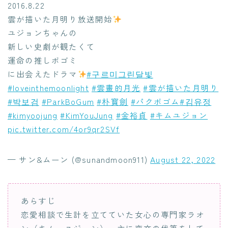
2016.8.22
雲が描いた月明り放送開始
ユジョンちゃんの
新しい史劇が観たくて
運命の推しボゴミ
に出会えたドラマ
#구르미그린달빛
#loveinthemoonlight
#雲畫的月光
#雲が描いた月明り
#박보검
#ParkBoGum
#朴寳劍
#パクボゴム
#김유정
#kimyoojung
#KimYouJung
#金裕貞
#キムユジョン
pic.twitter.com/4or9qr2SVf
— サン&ムーン (@sunandmoon911)
August 22, 2022
あらすじ
恋愛相談で生計を立てていた女心の専門家ラオ
ン（キム・ユジョン）。主に恋文の代筆をして