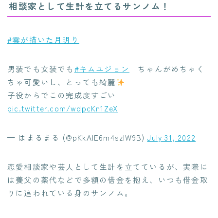
相談家として生計を立てるサンノム！
#雲が描いた月明り
男装でも女装でも
#キムユジョン
ちゃんがめちゃく
ちゃ可愛いし、とっても綺麗
子役からでこの完成度すごい
pic.twitter.com/wdpcKn1ZeX
— はまるまる (@pKkAIE6m4szIW9B)
July 31, 2022
恋愛相談家や芸人として生計を立てているが、実際に
は養父の薬代などで多額の借金を抱え、いつも借金取
りに追われている身のサンノム。