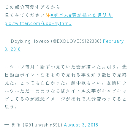
この部分可愛すぎるから
見てみてください
#ボゴム
#雲が描いた月明り
pic.twitter.com/uxbE4ytYmJ
— Doyixing_lovexo (@EXOLOVE39122336)
February
8, 2018
コツコツ毎月１話ずつ見ていた雲が描いた月明り。先
日動画ポイントなるもので見れる事を知り数日で見終
えた。とっても面白かった。劇中歌もいい。友情にウ
ルウルただ一言言うならばタイトル文字がキャピキャ
ピしてるのが残念イメージがあれで大分変わってると
思う。
— まる (@91jungshin59L)
August 3, 2018