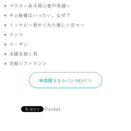
マウス～ある殺人者の系譜～
キム秘書はいったい、なぜ？
トッケビ〜君がくれた愛しい日々〜
トンイ
イ・サン
太陽を抱く月
花郎＜ファラン＞
映画観るなら＜U-NEXT＞
Pocket