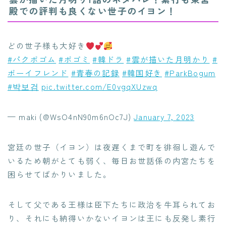
殿での評判も良くない世子のイヨン！
どの世子様も大好き
#パクボゴム
#ボゴミ
#韓ドラ
#雲が描いた月明かり
#
ボーイフレンド
#青春の記録
#韓国好き
#ParkBogum
#박보검
pic.twitter.com/E0vgqXUzwq
— maki (@WsO4nN90m6nOc7J)
January 7, 2023
宮廷の世子（イヨン）は夜遅くまで町を徘徊し遊んで
いるため朝がとても弱く、毎日お世話係の内宮たちを
困らせてばかりいました。
そして父である王様は臣下たちに政治を牛耳られてお
り、それにも納得いかないイヨンは王にも反発し素行