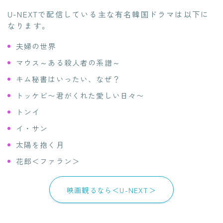
U-NEXTで配信している主な有名韓国ドラマは以下に
なります。
夫婦の世界
マウス～ある殺人者の系譜～
キム秘書はいったい、なぜ？
トッケビ〜君がくれた愛しい日々〜
トンイ
イ・サン
太陽を抱く月
花郎＜ファラン＞
映画観るなら＜U-NEXT＞