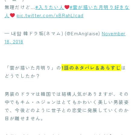
無理だけど…
#入りたい人
#雲が描いた月明り好きな
人
pic.twitter.com/xBRahLIcad
— 내맘 韓ドラ垢(ネマム) (@EmAnglaise)
November
18, 2018
「雲が描いた月明り」の
1話のネタバレ＆あらすじ
は
どうでしたか？
男装のドラマは韓国では結構人気がありますが、その
中でもキム・ユジョンはとてもかわいく美しい男装姿
で、今後どのように世子との恋愛に発展していくのか
目が離せません。