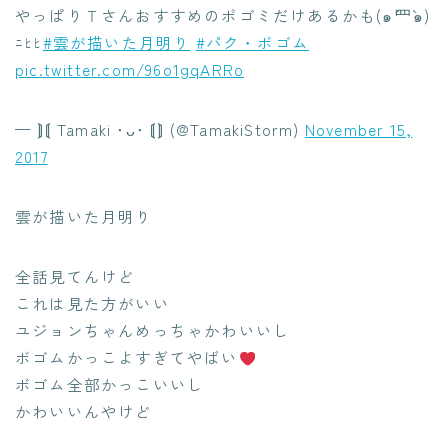
やっぱりＴさんおすすめのポゴミだけあるかも(๑´罒`๑)
ﾆﾋﾋ
#雲が描いた月明り
#パク・ボゴム
pic.twitter.com/96o1gqARRo
— ⟭⟬ Tamaki ･ᴗ･ ⟬⟭ (@TamakiStorm)
November 15,
2017
雲が描いた月明り
全話見てんけど
これは見た方がいい
ユジョンちゃんめっちゃかわいいし
ボゴムかっこよすぎてやばい
ボゴム全部かっこいいし
かわいいんやけど