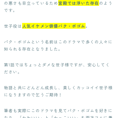
の悪さも目立っているため
宮殿では浮いた存在
のよう
です。
世子役は
人気イケメン俳優パク・ボゴム
。
パク・ボゴムという名前はこのドラマで多くの人々に
知られる存在となりました。
第1話ではちょっとダメな世子様ですが、安心してく
ださい。
物語と共にどんどん成長し、美しくカッコイイ世子様
になりますので乞うご期待！
筆者も実際にこのドラマを見てパク・ボゴムを好きに
なり、「かわいい」と「かっこいい」を両方フルに兼