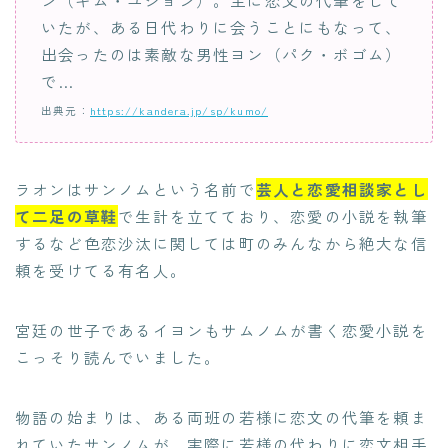
いたが、ある日代わりに会うことにもなって、
出会ったのは素敵な男性ヨン（パク・ボゴム）
で…
出典元：
https://kandera.jp/sp/kumo/
ラオンはサンノムという名前で
芸人と恋愛相談家とし
て二足の草鞋
で生計を立てており、恋愛の小説を執筆
するなど色恋沙汰に関しては町のみんなから絶大な信
頼を受けてる有名人。
宮廷の世子であるイヨンもサムノムが書く恋愛小説を
こっそり読んでいました。
物語の始まりは、ある両班の若様に恋文の代筆を頼ま
れていたサンノムが、実際に若様の代わりに恋文相手