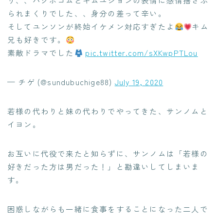
り、、パクボゴムとキムユジョンの表情に感情揺さぶ
られまくりでした、、身分の差って辛い。
そしてユンソンが終始イケメン対応すぎたよ
キム
兄も好きです。
素敵ドラマでした
pic.twitter.com/sXKwpPTLou
— チゲ (@sundubuchige88)
July 19, 2020
若様の代わりと妹の代わりでやってきた、サンノムと
イヨン。
お互いに代役で来たと知らずに、サンノムは「若様の
好きだった方は男だった！」と勘違いしてしまいま
す。
困惑しながらも一緒に食事をすることになった二人で