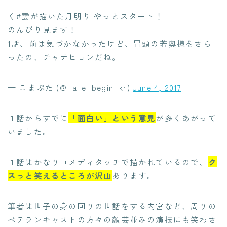
く#雲が描いた月明り やっとスタート！
のんびり見ます！
1話、前は気づかなかったけど、冒頭の若奥様をさら
ったの、チャテヒョンだね。
— こまぷた (@_alie_begin_kr)
June 4, 2017
１話からすでに
「面白い」という意見
が多くあがって
いました。
１話はかなりコメディタッチで描かれているので、
ク
スっと笑えるところが沢山
あります。
筆者は世子の身の回りの世話をする内宮など、周りの
ベテランキャストの方々の顔芸並みの演技にも笑わさ