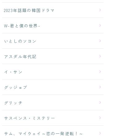
2023年話題の韓国ドラマ
W-君と僕の世界-
いとしのソヨン
アスダル年代記
イ・サン
グッジョブ
グリッチ
サスペンス・ミステリー
サム、マイウェイ～恋の一発逆転！～