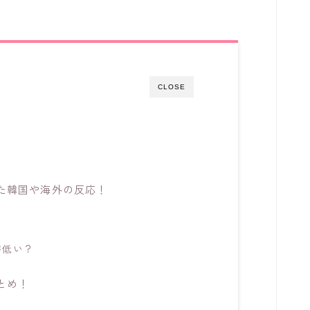
CLOSE
た韓国や海外の反応！
が低い？
とめ！