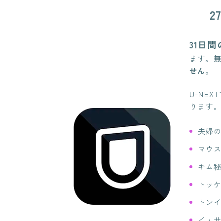
2
31日
ます。
せん。
U-NE
ります
夫婦
マウ
キム
トッ
トン
イ・