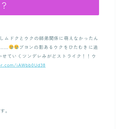
は？
ししムドクとウクの師弟関係に萌えなかったん
……
ブヨンの影あるウクをひたむきに追
かせていくツンデレみがどストライク！！ウ
ter.com/iAWbb0Ud38
ます。