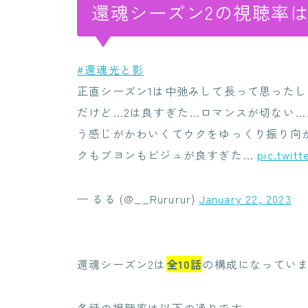
還魂シーズン2の視聴率
#還魂光と影
正直シーズン1は中弛みして長って思った
だけど…2は良すぎた…ロマンスが切ない…
う感じがかわいくてウクをゆっくり振り向
クもブヨンもビジュが良すぎた…
pic.twit
— るる (@__Rururur)
January 22, 2023
還魂シーズン2は
全10話
の構成になってい
各話の視聴率は以下の通りです。