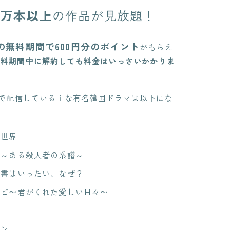
7万本以上
の作品が見放題！
間の無料期間で600円分のポイント
がもらえ
無料期間中に解約しても料金はいっさいかかりま
XTで配信している主な有名韓国ドラマは以下にな
。
の世界
ス～ある殺人者の系譜～
秘書はいったい、なぜ？
ケビ〜君がくれた愛しい日々〜
イ
サン