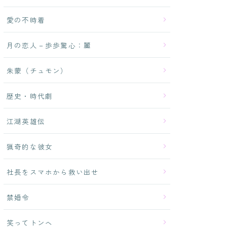
愛の不時着
月の恋人－歩歩驚心：麗
朱蒙（チュモン）
歴史・時代劇
江湖英雄伝
猟奇的な彼女
社長をスマホから救い出せ
禁婚令
笑ってトンヘ