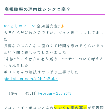
高視聴率の理由はシンクロ率？
#いとしのソヨン
全50話完走⤴︎
去年から見始めたのですが、ずっと後回しにしてまし
た
長編なのにこんなに面白くて時間を忘れるくらいあっ
という間に終わってしまいました
“家族”という存在の有り難み、”幸せ”について考えさ
せられました
ボヨンさんの演技はやっぱり上手でした
pic.twitter.com/d0bi0sBuN4
— (@yj___49611)
February 28, 2019
ソヨンとイ・ボヨンさんの
シンクロ率の高さ
が高視聴