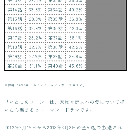
第13話
29.6%
第33話
36.3%
第14話
33.8%
第34話
40.2%
第15話
28.3%
第35話
36.8%
第16話
32.9%
第36話
42.3%
第17話
28.2%
第37話
38.1%
第18話
32.7%
第38話
42.2%
第19話
27.9%
第39話
39.8%
第20話
31.1%
第40話
45.6%
※参考「AGBニールセンメディアリサーチコリア」
「いとしのソヨン」は、家族や恋人への愛について描
いた心温まるヒューマン・ドラマです。
2012年9月15日から2013年3月3日の全50話で放送され