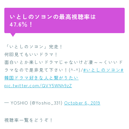
いとしのソヨンの最高視聴率は
47.6％！
「いとしのソヨン」完走！
何回見てもいいドラマ！
面白いとか楽しいドラマじゃないけど凄～～くいいド
ラマなので是非見て下さい！(^-^)/
#いとしのソヨン
#
韓国ドラマ好きな人と繋がりたい
pic.twitter.com/QVY5WNh9zZ
— YOSHIO (@Yoshio_331)
October 6, 2019
視聴率一覧をどうぞ！