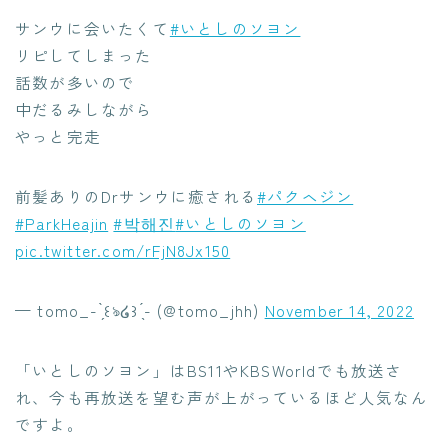
サンウに会いたくて
#いとしのソヨン
リピしてしまった
話数が多いので
中だるみしながら
やっと完走
前髪ありのDrサンウに癒される
#パクヘジン
#ParkHeajin
#박해진
#いとしのソヨン
pic.twitter.com/rFjN8Jx150
— tomo_- ̗̀꒰ঌ໒꒱ ̖́- (@tomo_jhh)
November 14, 2022
「いとしのソヨン」はBS11やKBSWorldでも放送さ
れ、今も再放送を望む声が上がっているほど人気なん
ですよ。