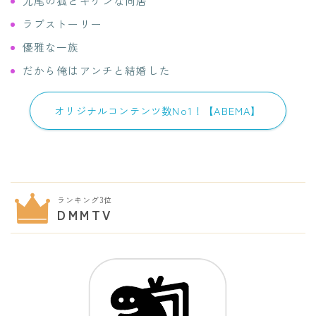
九尾の狐とキケンな同居
ラブストーリー
優雅な一族
だから俺はアンチと結婚した
オリジナルコンテンツ数No1！【ABEMA】
ランキング3位
DMMTV