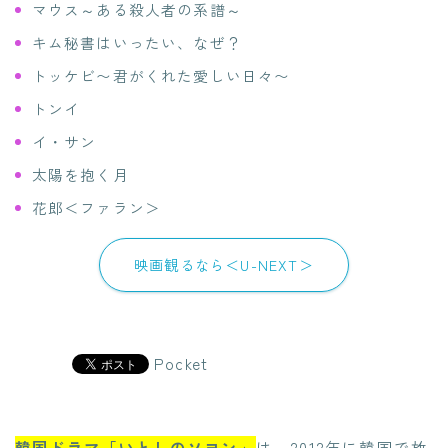
マウス～ある殺人者の系譜～
キム秘書はいったい、なぜ？
トッケビ〜君がくれた愛しい日々〜
トンイ
イ・サン
太陽を抱く月
花郎＜ファラン＞
映画観るなら＜U-NEXT＞
Pocket
韓国ドラマ「いとしのソヨン」
は、2012年に韓国で放