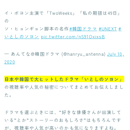
イ・ボヨン主演で「TwoWeeks」「私の期限は49日」
の
ソ・ヒョンギョン脚本の名作
#韓国ドラマ
#UNEXT
#
いとしのソヨン
pic.twitter.com/nS91OxixsB
— あんてな@韓国ドラマ (@hanryu_antenna)
July 10,
2020
日本や韓国で大ヒットしたドラマ「いとしのソヨン」
の視聴率や人気の秘密についてまとめてお伝えしまし
た。
ドラマを選ぶときには、”好きな俳優さんが出演して
いる”とか”ストーリーのおもしろさ”はもちろんです
が、視聴率や人気が高いのかも気になりますよね。