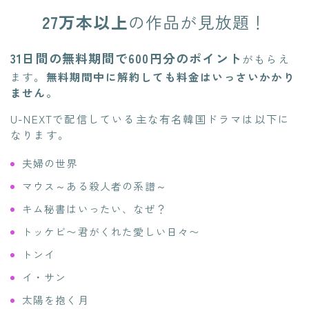
27万本以上
の作品が見放題！
31日間の無料期間で600円分のポイント
がもらえ
ます。
無料期間中に解約しても料金はいっさいかかり
ません。
U-NEXTで配信している主な有名韓国ドラマは以下に
なります。
夫婦の世界
マウス～ある殺人者の系譜～
キム秘書はいったい、なぜ？
トッケビ〜君がくれた愛しい日々〜
トンイ
イ・サン
太陽を抱く月