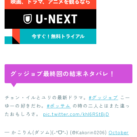
グッジョブ最終回の結末ネタバレ！
チョン・イルとユリの最新ドラマ。
#グッジョブ
こー
ゆーの好きだわ。
#ポッサム
の時の二人とはまた違っ
たおもしろさ。
pic.twitter.com/khI6RStBjD
— かこりん(ダソム)(˶ᐢᗜᐢ˶) (@Kakorin0206)
October