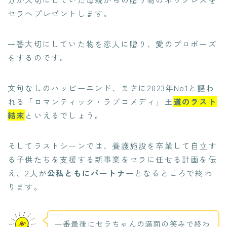
セラへプレゼントします。
一番大切にしていた物を恋人に贈り、愛のプロポーズ
をするのです。
文句なしのハッピーエンド、まさに2023年No1と謳わ
れる「ロマンティック・ラブコメディ」王
道のラスト
結末
といえるでしょう。
そしてラストシーンでは、養護施設を卒業して自立す
る子供たちを支援する新事業をセラに任せる計画を伝
え、2人が
公私ともにパートナー
となるところで終わ
ります。
一番最後にセラちゃんの満面の笑みで終わ