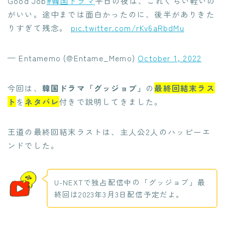
Good Job
#韓国ドラマ
平日の夜は、これぐらい軽いの
がいい。途中までは面白かったのに、後半がありきた
りすぎて残念。
pic.twitter.com/rKv6aRbdMu
— Entamemo (@Entame_Memo)
October 1, 2022
今回は、
韓国ドラマ「グッジョブ」
の
最終回結末ラス
ト
を
ネタバレ
付きで説明してきました。
王道の最終回結末ラストは、主人公2人のハッピーエ
ンドでした。
U-NEXTで独占配信中の「グッジョブ」最
終回は2023年3月3日配信予定だよ。