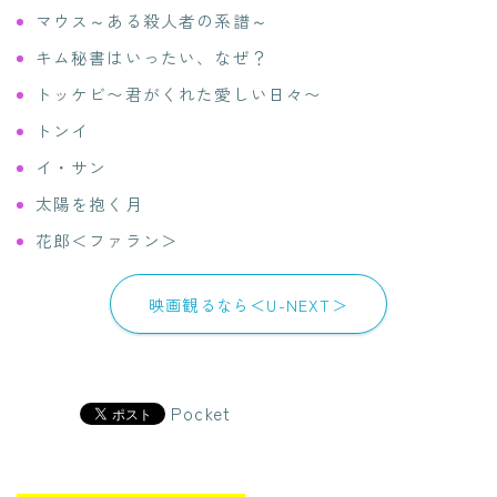
マウス～ある殺人者の系譜～
キム秘書はいったい、なぜ？
トッケビ〜君がくれた愛しい日々〜
トンイ
イ・サン
太陽を抱く月
花郎＜ファラン＞
映画観るなら＜U-NEXT＞
Pocket