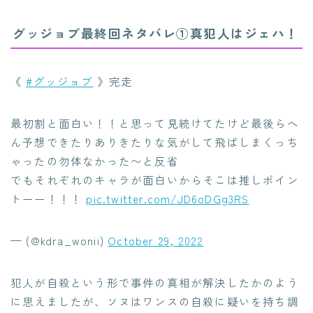
グッジョブ最終回ネタバレ①真犯人はジェハ！
《
#グッジョブ
》完走
最初割と面白い！！と思って見続けてたけど最後らへ
ん予想できたりありきたりな気がして飛ばしまくっち
ゃったの勿体なかった〜と反省
でもそれぞれのキャラが面白いからそこは推しポイン
トーー！！！
pic.twitter.com/JD6oDGg3RS
— (@kdra_wonii)
October 29, 2022
犯人が自殺という形で事件の真相が解決したかのよう
に思えましたが、ソヌはワンスの自殺に疑いを持ち調