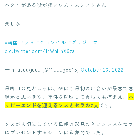
パクトがある役が多いウム・ムンソクさん。
楽しみ
#韓国ドラマ
#チョンイル
#グッジョブ
pic.twitter.com/1rWhHhX6za
— miuuuuguuu (@Miuuugoo15)
October 23, 2022
最終回の見どころは、やはり最初の出会いが最悪で悪
縁かと思いきや、事件を解明して真犯人も捕まえ、
ハ
ッピーエンドを迎えるソヌとセラの2人
です。
ソヌが大切にしている母親の形見のネックレスをセラ
にプレゼントするシーンは印象的でした。