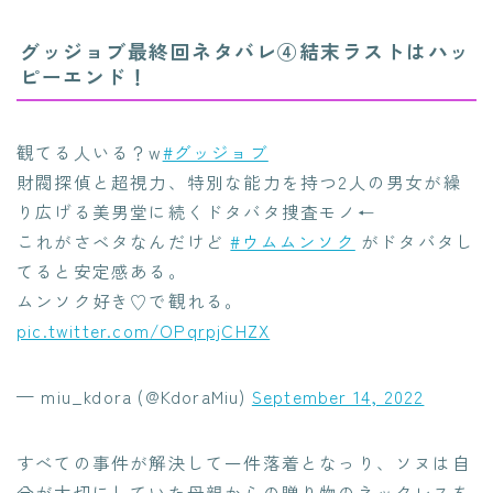
グッジョブ最終回ネタバレ④結末ラストはハッ
ピーエンド！
観てる人いる？w
#グッジョブ
財閥探偵と超視力、特別な能力を持つ2人の男女が繰
り広げる美男堂に続くドタバタ捜査モノ←
これがさベタなんだけど
#ウムムンソク
がドタバタし
てると安定感ある。
ムンソク好き♡で観れる。
pic.twitter.com/OPqrpjCHZX
— miu_kdora (@KdoraMiu)
September 14, 2022
すべての事件が解決して一件落着となっり、ソヌは自
分が大切にしていた母親からの贈り物のネックレスを