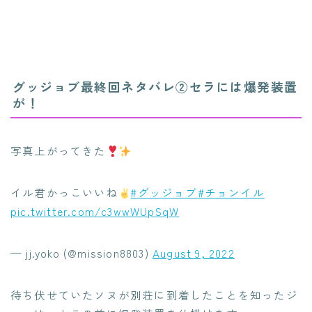
グッジョブ最終回ネタバレ②セラには爆発装置
が！
写真上がってきた
️
イル君かっこいいね
#グッジョブ
#チョンイル
pic.twitter.com/c3wwWUpSqW
— jj.yoko (@mission8803)
August 9, 2022
待ち伏せていたソヌが別荘に到着したことを知ったジ