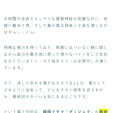
大財閥の会長でルックスも運動神経も完璧なのに、性
格に難あり男、そして裏の顔は探偵ソヌ役を演じるの
はチョン・イル。
特殊な視力を持っており、周囲にはバレない様に隠し
ながら能力を最大限に使って様々なバイトをして生計
をたてているトン・セラ役をユリ（少女時代）が演じ
ています。
さて、決して交わる事がなさそうな2人が、果たして
どのように出会って、どんなラスト結末を迎えるの
か、最終回ネタバレも気になるところです。
という事で今回は、
韓国ドラマ「グッジョブ」
の
最終