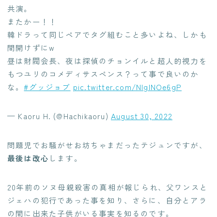
共演。
またかー！！
韓ドラって同じペアでタグ組むこと多いよね、しかも
間開けずにw
昼は財閥会長、夜は探偵のチョンイルと超人的視力を
もつユリのコメディサスペンス？って事で良いのか
な。
#グッジョブ
pic.twitter.com/NlglNOe6gP
— Kaoru H. (@Hachikaoru)
August 30, 2022
問題児でお騒がせお坊ちゃまだったテジュンですが、
最後は改心
します。
20年前のソヌ母親殺害の真相が報じられ、父ワンスと
ジェハの犯行であった事を知り、さらに、自分とアラ
の間に出来た子供がいる事実を知るのです。