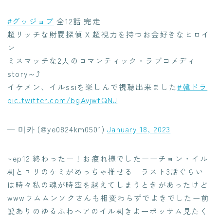
#グッジョブ
全12話 完走
超リッチな財閥探偵 X 超視力を持つお金好きなヒロイ
ン
ミスマッチな2人のロマンティック・ラブコメディ
story～⤴︎︎︎
イケメン、イルssiを楽しんで視聴出来ました
#韓ドラ
pic.twitter.com/bgAvjwfQNJ
— 미카 (@ye0824km0501)
January 18, 2023
~ep12 終わったー！お疲れ様でしたーーチョン・イル
씨とユリのケミがめっちゃ推せるーラスト3話ぐらい
は時々私の魂が時空を越えてしまうときがあったけど
wwwウムムンソクさんも相変わらずでよきでしたー前
髪ありのゆるふわヘアのイル씨きよーポッサム見たく