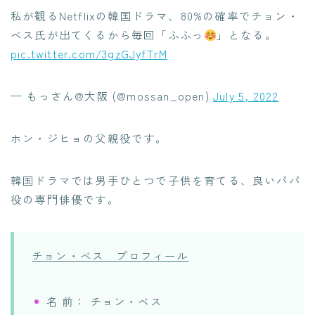
私が観るNetflixの韓国ドラマ、80%の確率でチョン・
ベス氏が出てくるから毎回「ふふっ
」となる。
pic.twitter.com/3gzGJyfTrM
— もっさん@大阪 (@mossan_open)
July 5, 2022
ホン・ジヒョの父親役です。
韓国ドラマでは男手ひとつで子供を育てる、良いパパ
役の専門俳優です。
チョン・ベス プロフィール
名 前： チョン・ベス