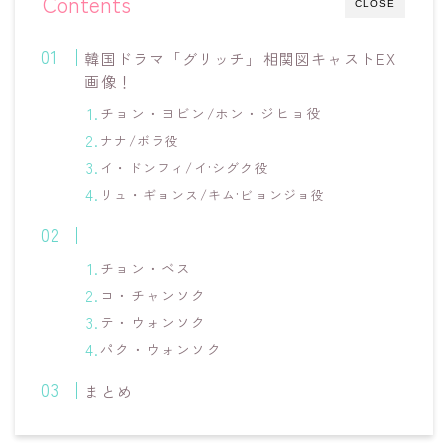
Contents
CLOSE
韓国ドラマ「グリッチ」相関図キャストEX
画像！
チョン・ヨビン/ホン・ジヒョ役
ナナ/ボラ役
イ・ドンフィ/イ·シグク役
リュ・ギョンス/キ
ム·ビョンジョ役
カメオや特別出演も紹介！
チョン・ベス
コ・チャンソク
テ・ウォンソク
パク・ウォンソク
まとめ