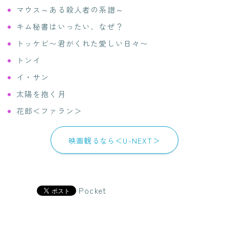
マウス～ある殺人者の系譜～
キム秘書はいったい、なぜ？
トッケビ〜君がくれた愛しい日々〜
トンイ
イ・サン
太陽を抱く月
花郎＜ファラン＞
映画観るなら＜U-NEXT＞
Pocket