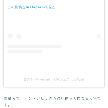
この投稿をInstagramで見る
류경수(@ryurudtn)がシェアした投稿
警察官で、
ホン・ジヒョの心強い助っ人になる人物で
す。